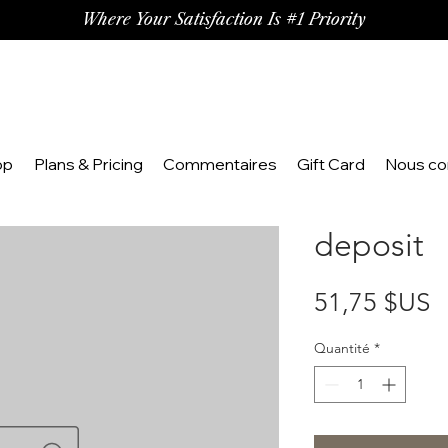
Where Your Satisfaction Is #1 Priority
op
Plans & Pricing
Commentaires
Gift Card
Nous co
deposit
P
51,75 $US
Quantité
*