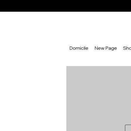
Domicile
New Page
Sh