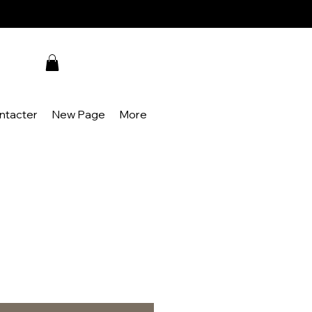
ntacter
New Page
More
rix