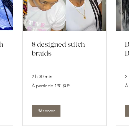
ch
8 designed stitch
B
braids
B
2 h 30 min
2
À
À
À partir de 190 $US
À
partir
par
de
de
190
18
dollars
dol
des
de
États-
Éta
Unis
Un
Réserver