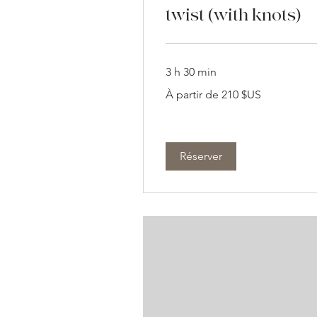
twist (with knots)
3 h 30 min
À
À partir de 210 $US
partir
de
210
dollars
des
États-
Unis
Réserver