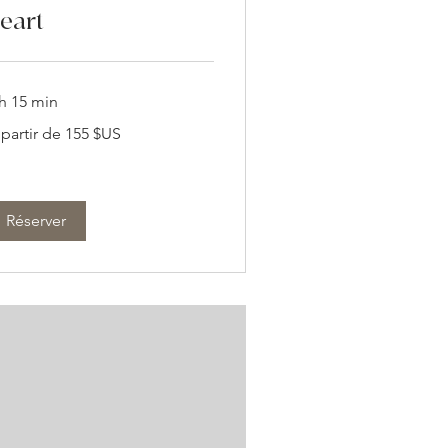
eart
 h 15 min
 partir de 155 $US
tir
5
lars
s
ts-
is
Réserver