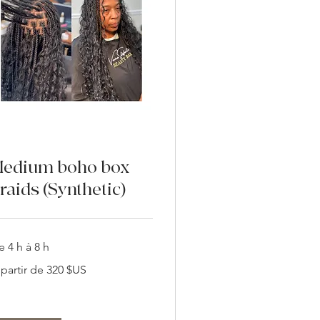
edium boho box
raids (Synthetic)
 4 h à 8 h
 partir de 320 $US
tir
0
lars
s
ts-
is