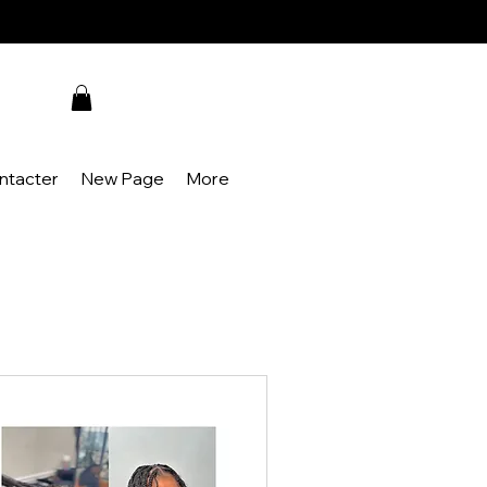
ntacter
New Page
More