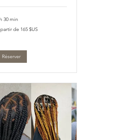
 h 30 min
 partir de 165 $US
tir
5
lars
s
ts-
is
Réserver