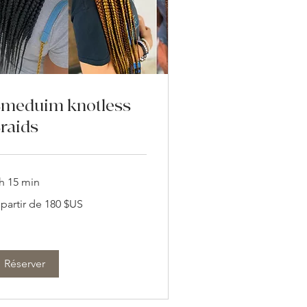
meduim knotless
raids
 h 15 min
 partir de 180 $US
tir
0
lars
s
ts-
is
Réserver