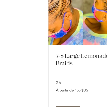
7-8 Large Lemonad
Braids
2 h
À
À partir de 155 $US
partir
de
155
dollars
des
États-
Unis