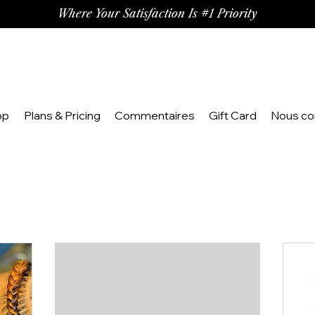
Where Your Satisfaction Is #1 Priority
op
Plans & Pricing
Commentaires
Gift Card
Nous co