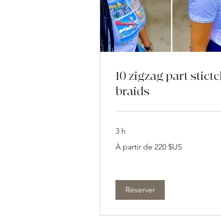
10 zigzag part stict
braids
3 h
À
À partir de 220 $US
partir
de
220
dollars
des
États-
Unis
Réserver