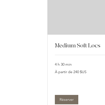
Medium Soft Locs
4 h 30 min
À
À partir de 240 $US
partir
de
240
dollars
des
États-
Unis
Réserver