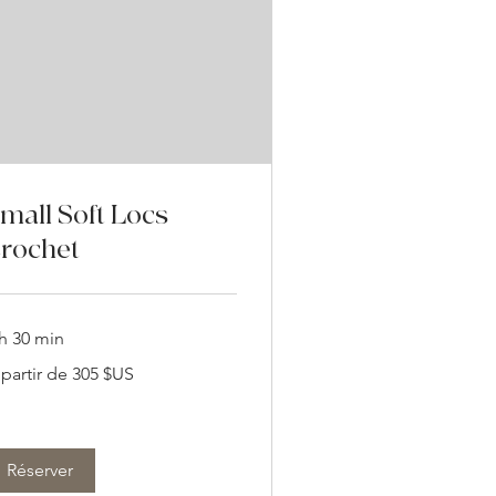
mall Soft Locs
rochet
 h 30 min
 partir de 305 $US
tir
5
lars
s
ts-
is
Réserver