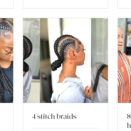
4 stitch braids
8
h