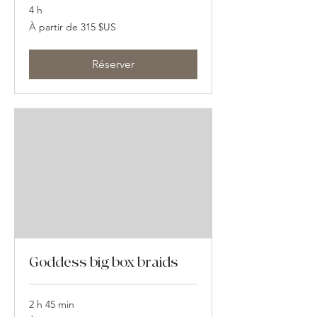
4 h
À
À partir de 315 $US
partir
de
315
dollars
des
Réserver
États-
Unis
Goddess big box braids
2 h 45 min
À