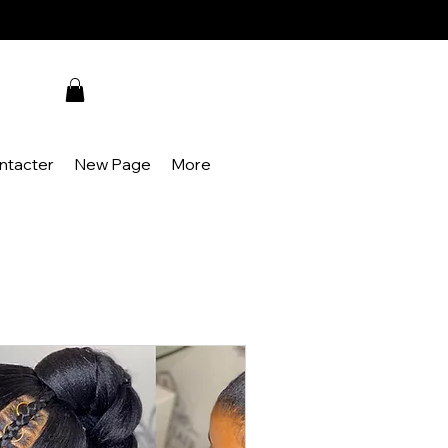
ntacter
New Page
More