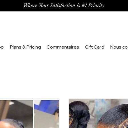
Where Your Satisfaction Is #1 Priority
op
Plans & Pricing
Commentaires
Gift Card
Nous co