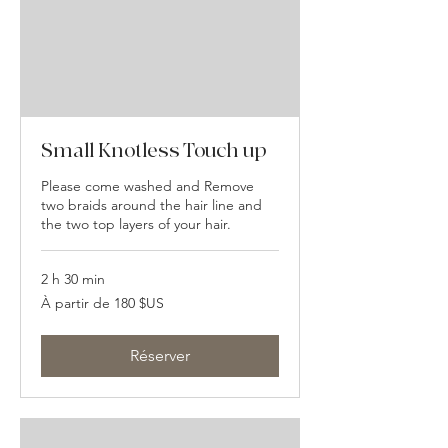
Small Knotless Touch up
Please come washed and Remove
two braids around the hair line and
the two top layers of your hair.
2 h 30 min
À
À partir de 180 $US
partir
de
180
dollars
des
Réserver
États-
Unis