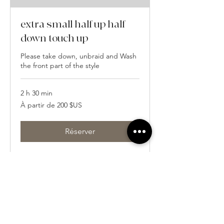
extra small half up half
down touch up
Please take down, unbraid and Wash
the front part of the style
2 h 30 min
À
À partir de 200 $US
partir
de
200
dollars
des
Réserver
États-
Unis