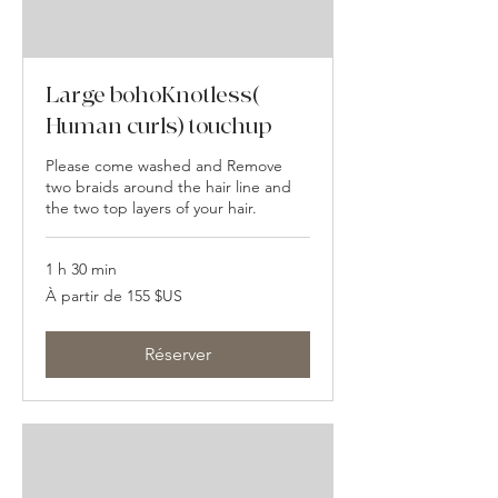
Large bohoKnotless(
Human curls) touchup
Please come washed and Remove
two braids around the hair line and
the two top layers of your hair.
1 h 30 min
À
À partir de 155 $US
partir
de
155
dollars
des
Réserver
États-
Unis