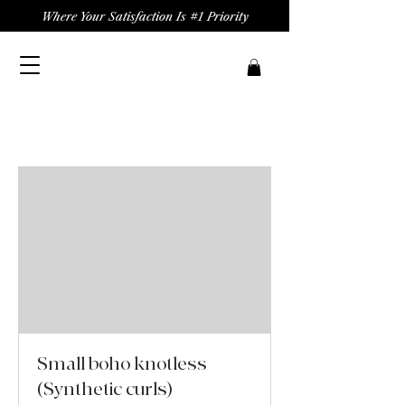
Where Your Satisfaction Is #1 Priority
Small boho knotless
(Synthetic curls)