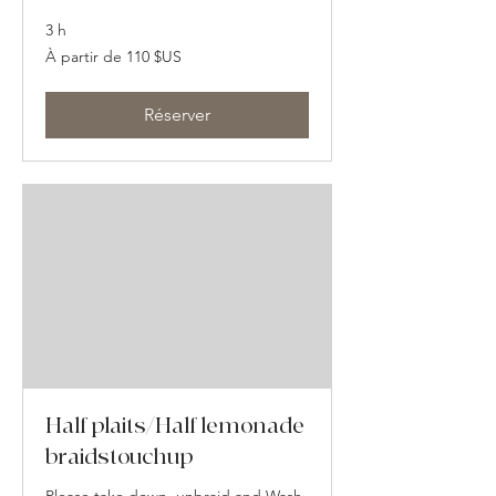
3 h
À
À partir de 110 $US
partir
de
110
dollars
des
Réserver
États-
Unis
Half plaits/Half lemonade
braidstouchup
Please take down, unbraid and Wash