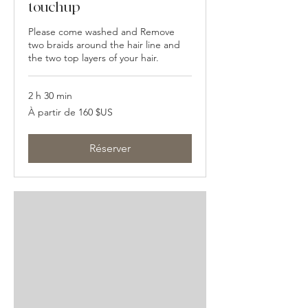
touchup
Please come washed and Remove
two braids around the hair line and
the two top layers of your hair.
2 h 30 min
À
À partir de 160 $US
partir
de
160
dollars
des
Réserver
États-
Unis