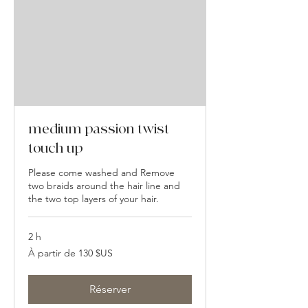
medium passion twist
touch up
Please come washed and Remove
two braids around the hair line and
the two top layers of your hair.
2 h
À
À partir de 130 $US
partir
de
130
dollars
des
Réserver
États-
Unis