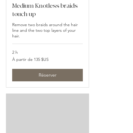
Medium Knotless braids
touch up
Remove two braids around the hair
line and the two top layers of your
hair.
2 h
À
À partir de 135 $US
partir
de
135
dollars
des
Réserver
États-
Unis