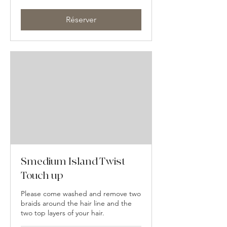
de
250
dollars
des
Réserver
États-
Unis
Smedium Island Twist
Touch up
Please come washed and remove two
braids around the hair line and the
two top layers of your hair.