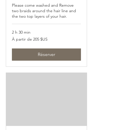
Please come washed and Remove
two braids around the hair line and
the two top layers of your hair.
2 h 30 min
À
À partir de 205 $US
partir
de
205
dollars
des
Réserver
États-
Unis