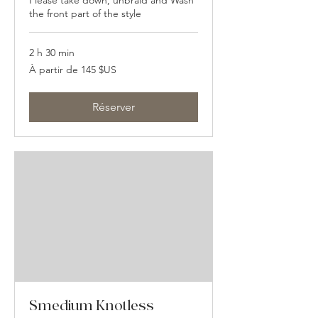
the front part of the style
2 h 30 min
À
À partir de 145 $US
partir
de
145
dollars
des
Réserver
États-
Unis
Smedium Knotless