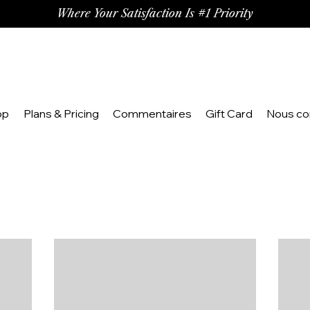
Where Your Satisfaction Is #1 Priority
op
Plans & Pricing
Commentaires
Gift Card
Nous co