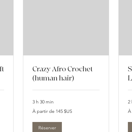
ft
Crazy Afro Crochet
S
(human hair)
L
3 h 30 min
2 
À
À
À partir de 145 $US
À
partir
par
de
de
145
17
dollars
dol
des
de
Réserver
États-
Éta
Unis
Un