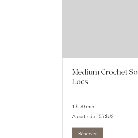
Medium Crochet So
Locs
1 h 30 min
À
À partir de 155 $US
partir
de
155
dollars
des
Réserver
États-
Unis