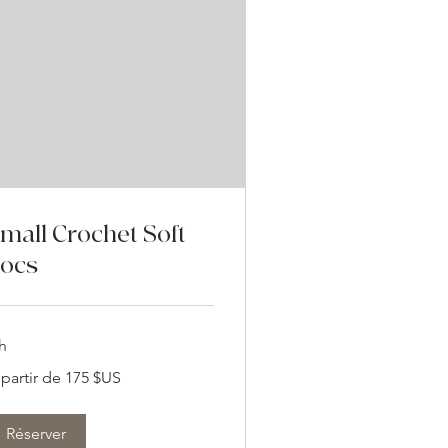
mall Crochet Soft
ocs
h
 partir de 175 $US
tir
5
lars
s
Réserver
ts-
is