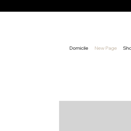
Domicile
New Page
Sh