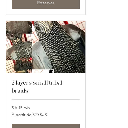
des
Réserver
États-
Unis
2 layers small tribal
braids
5 h 15 min
À
À partir de 320 $US
partir
de
320
dollars