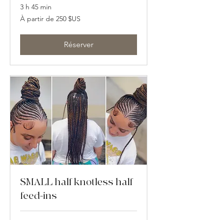
3 h 45 min
À
À partir de 250 $US
partir
de
250
dollars
des
Réserver
États-
Unis
SMALL half knotless half
feed-ins