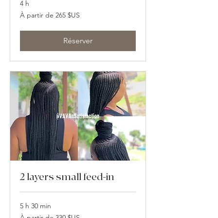
4 h
À
À partir de 265 $US
partir
de
265
dollars
des
Réserver
États-
Unis
2 layers small feed-in
5 h 30 min
À
À partir de 330 $US