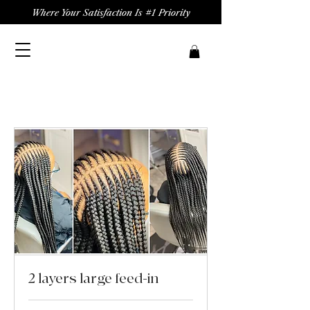
Where Your Satisfaction Is #1 Priority
2 layers large feed-in