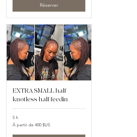
dollars
des
Réserver
États-
Unis
EXTRA SMALL half
knotless half feedin
5 h
À
À partir de 400 $US
partir
de
400
dollars