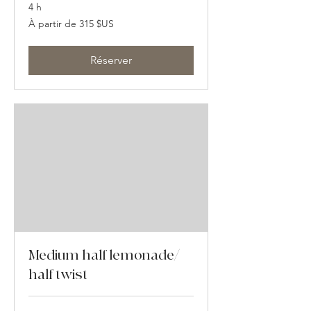
4 h
À
À partir de 315 $US
partir
de
315
dollars
des
Réserver
États-
Unis
Medium half lemonade/
half twist