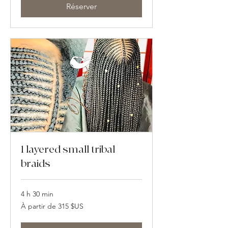
des
Réserver
États-
Unis
1 layered small tribal
braids
4 h 30 min
À
À partir de 315 $US
partir
de
315
dollars