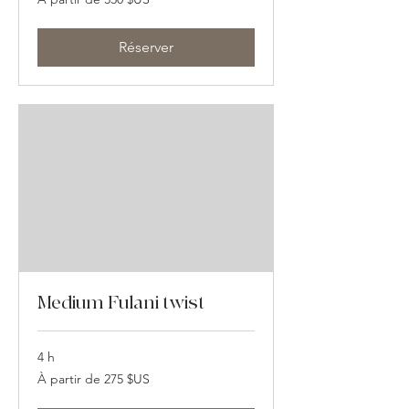
partir
de
330
dollars
des
Réserver
États-
Unis
Medium Fulani twist
4 h
À
À partir de 275 $US
partir
de
275