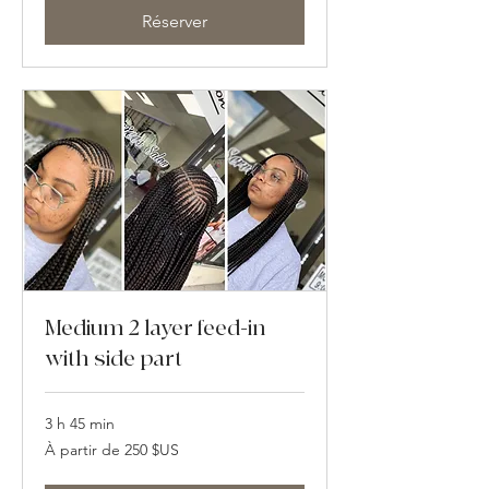
dollars
des
Réserver
États-
Unis
Medium 2 layer feed-in
with side part
3 h 45 min
À
À partir de 250 $US
partir
de
250