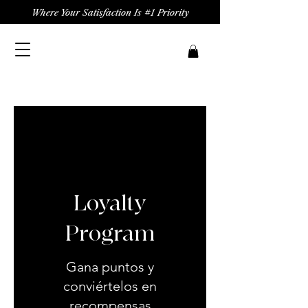
Where Your Satisfaction Is #1 Priority
Loyalty
Program
Gana puntos y
conviértelos en
recompensas