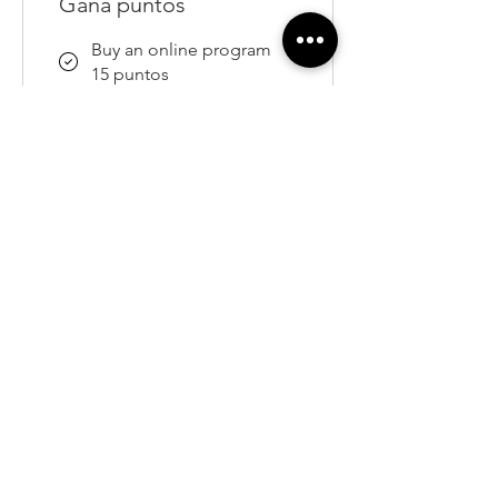
Gana puntos
Buy an online program
15 puntos
Canjea recompensas
LoyaltyReward
100 puntos = Descuento
de USD 20 en el ítem de
menor precio en el carrito
LoyaltyAppointment
15 puntos = Descuento
de USD 15 en el ítem de
menor precio en el carrito
Se requiere un total de 100