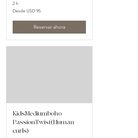
2 h
Desde
Desde USD 95
95
dólares
estadounidenses
Reservar ahora
KidsMediumboho
PassionTwist(Human
curls)