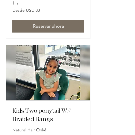
1 h
Desde
Desde USD 80
80
dólares
estadounidenses
Reservar ahora
Kids Two ponytail W//
Braided Bangs
Natural Hair Only!