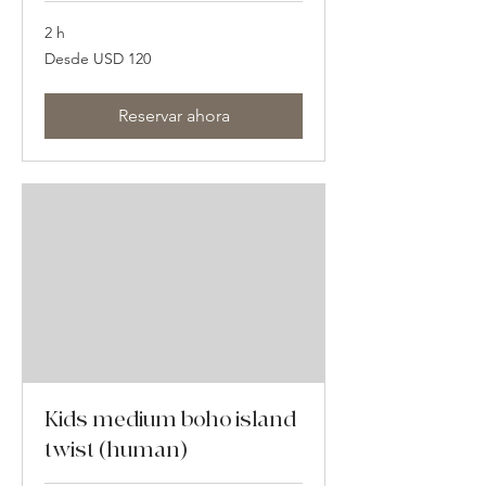
2 h
Desde
Desde USD 120
120
dólares
estadounidenses
Reservar ahora
Kids medium boho island
twist (human)