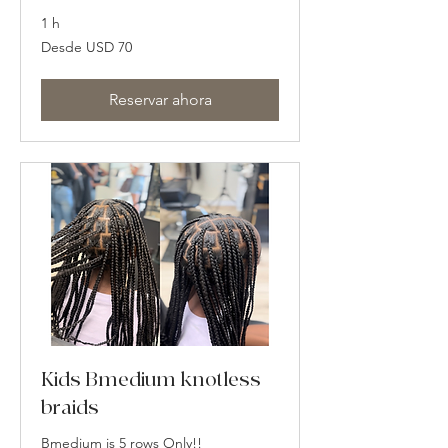
1 h
Desde
Desde USD 70
70
dólares
estadounidenses
Reservar ahora
Kids Bmedium knotless
braids
Bmedium is 5 rows Only!!