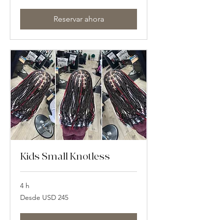
dólares
estadounidenses
Reservar ahora
Kids Small Knotless
4 h
Desde
Desde USD 245
245
dólares
estadounidenses