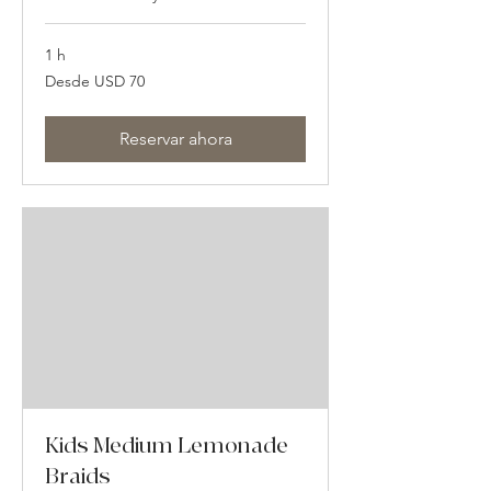
1 h
Desde
Desde USD 70
70
dólares
estadounidenses
Reservar ahora
Kids Medium Lemonade
Braids