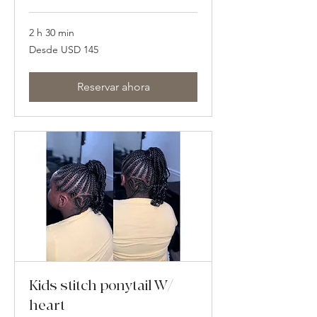
2 h 30 min
Desde
Desde USD 145
145
dólares
estadounidenses
Reservar ahora
Kids stitch ponytail W/
heart