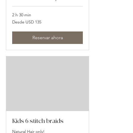
2 h 30 min
Desde
Desde USD 135
135
dólares
estadounidenses
Reservar ahora
Kids 6 stitch braids
Natural Hair only!