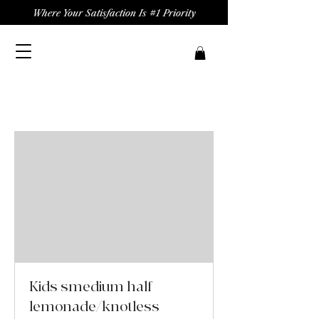
Where Your Satisfaction Is #1 Priority
Kids smedium half
lemonade/knotless