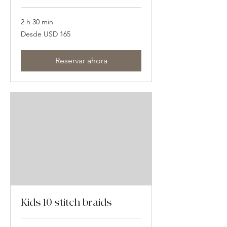
2 h 30 min
Desde
Desde USD 165
165
dólares
estadounidenses
Reservar ahora
Kids 10 stitch braids