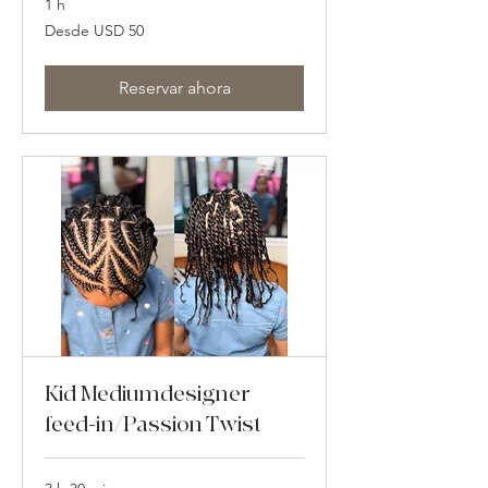
1 h
Desde
Desde USD 50
50
dólares
estadounidenses
Reservar ahora
Kid Mediumdesigner
feed-in/Passion Twist