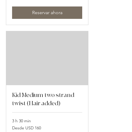
dólares
estadounidenses
Reservar ahora
Kid Medium two strand
twist (Hair added)
3 h 30 min
Desde
Desde USD 160
160