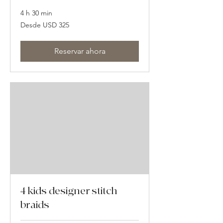
4 h 30 min
Desde
Desde USD 325
325
dólares
estadounidenses
Reservar ahora
4 kids designer stitch
braids