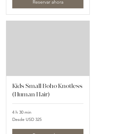
Reservar ahora
Kids Small Boho Knotless
(Human Hair)
4 h 30 min
Desde
Desde USD 325
325
dólares
estadounidenses