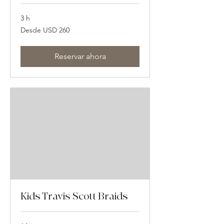
3 h
Desde
Desde USD 260
260
dólares
estadounidenses
Reservar ahora
Kids Travis Scott Braids