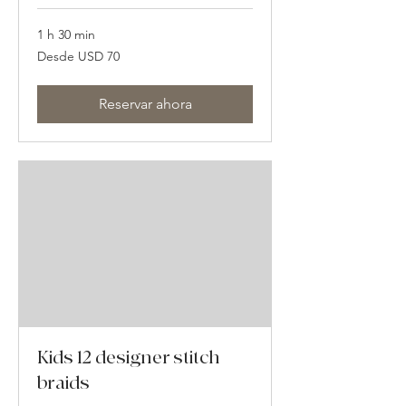
1 h 30 min
Desde
Desde USD 70
70
dólares
estadounidenses
Reservar ahora
Kids 12 designer stitch
braids