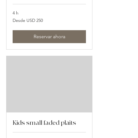
4 h
Desde
Desde USD 250
250
dólares
estadounidenses
Reservar ahora
Kids small faded plaits