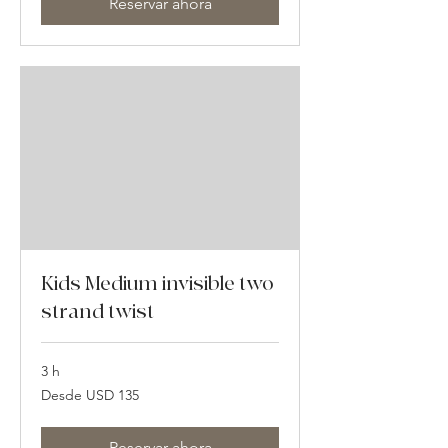
Reservar ahora
Kids Medium invisible two
strand twist
3 h
Desde
Desde USD 135
135
dólares
estadounidenses
Reservar ahora