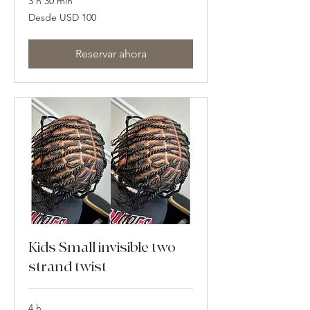
3 h 30 min
Desde
Desde USD 100
100
dólares
estadounidenses
Reservar ahora
Kids Small invisible two
strand twist
4 h