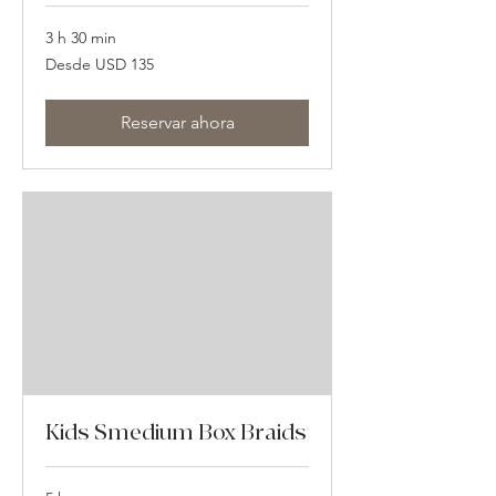
3 h 30 min
Desde
Desde USD 135
135
dólares
estadounidenses
Reservar ahora
Kids Smedium Box Braids