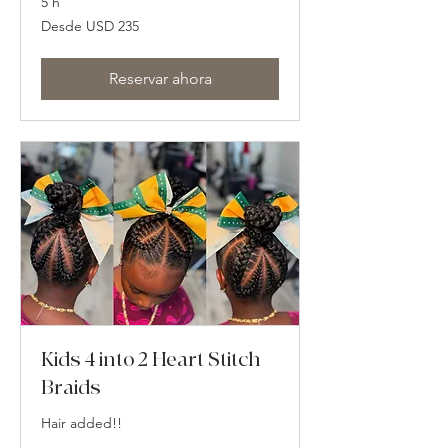
5 h
Desde
Desde USD 235
235
dólares
estadounidenses
Reservar ahora
Kids 4 into 2 Heart Stitch
Braids
Hair added!!