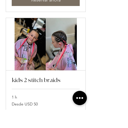
kids 2 stitch braids
1 h
Desde
Desde USD 50
50
dólares
estadounidenses
Reservar ahora