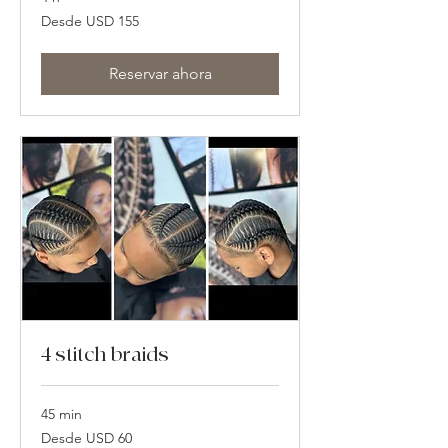
Desde
Desde USD 155
155
dólares
estadounidenses
Reservar ahora
4 stitch braids
45 min
Desde
Desde USD 60
60