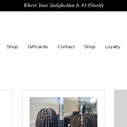
Where Your Satisfaction Is #1 Priority
Shop
Giftcards
Contact
Shop
Loyalty