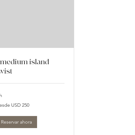
medium island
wist
h
sde
esde USD 250
0
lares
tadounidenses
Reservar ahora