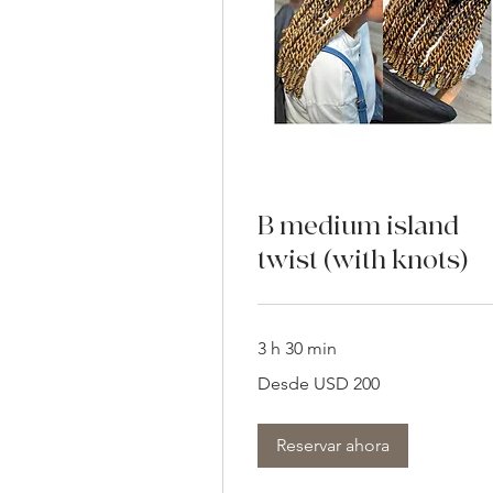
B medium island
twist (with knots)
3 h 30 min
Desde
Desde USD 200
200
dólares
estadounidenses
Reservar ahora