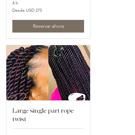
4 h
Desde
Desde USD 275
275
dólares
estadounidenses
Reservar ahora
Large single part rope
twist