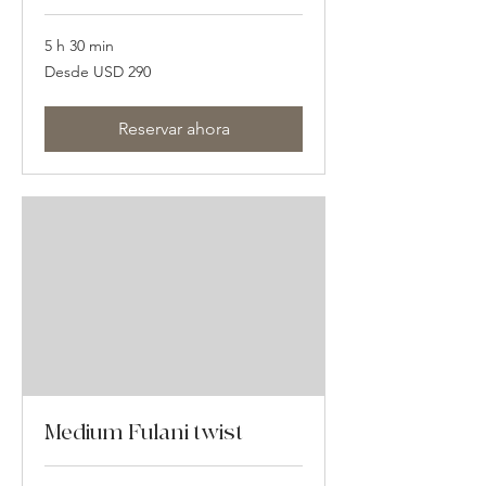
5 h 30 min
Desde
Desde USD 290
290
dólares
estadounidenses
Reservar ahora
Medium Fulani twist