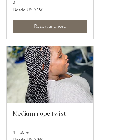
3 h
Desde
Desde USD 190
190
dólares
estadounidenses
Reservar ahora
Medium rope twist
4 h 30 min
Desde
Desde USD 240